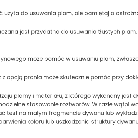
żyta do usuwania plam, ale pamiętaj o ostrożnoś
aczana jest przydatna do usuwania tłustych plam
rynowego może pomóc w usuwaniu plam, zwłaszcza
 z opcją prania może skutecznie pomóc przy dok
dzaju plamy i materiału, z którego wykonany jest
odzielne stosowanie roztworów. W razie wątpliwo
nać test na małym fragmencie dywanu lub wykładz
arwienia koloru lub uszkodzenia struktury dywanu