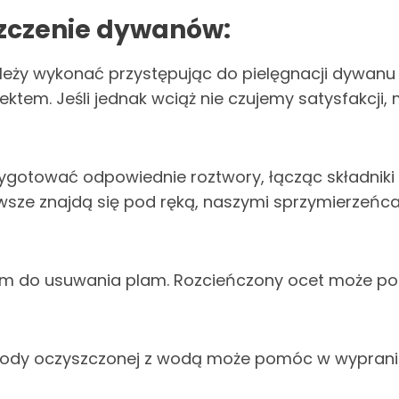
zczenie dywanów:
leży wykonać przystępując do pielęgnacji dywanu j
efektem. Jeśli jednak wciąż nie czujemy satysfak
zygotować odpowiednie roztwory, łącząc składnik
wsze znajdą się pod ręką, naszymi sprzymierzeńc
em do usuwania plam. Rozcieńczony ocet może p
ody oczyszczonej z wodą może pomóc w wypraniu