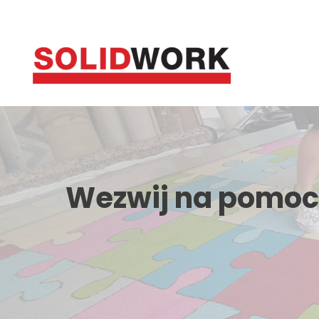
Przejdź
do
treści
Wezwij na pomoc