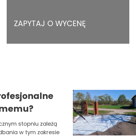
ZAPYTAJ O WYCENĘ
rofesjonalne
samemu?
acznym stopniu zależą
iedbania w tym zakresie