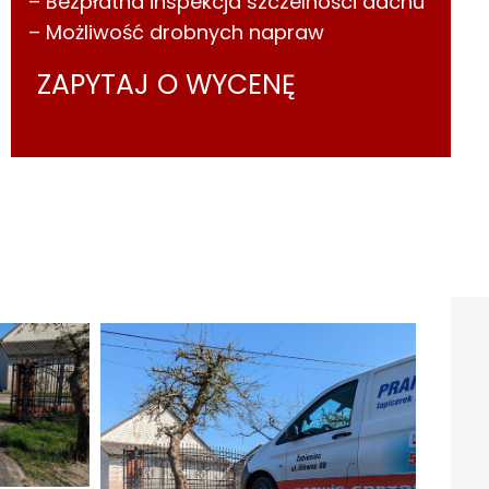
– Bezpłatna inspekcja szczelności dachu
– Możliwość drobnych napraw
ZAPYTAJ O WYCENĘ