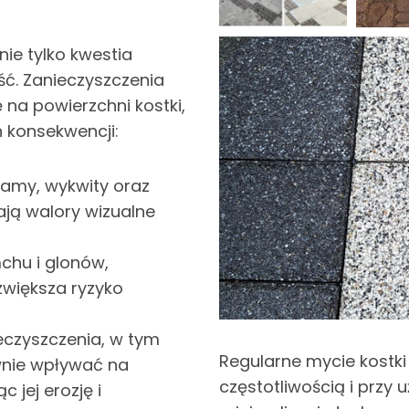
nie tylko kwestia
ść. Zanieczyszczenia
 na powierzchni kostki,
konsekwencji:
lamy, wykwity oraz
ją walory wizualne
chu i glonów,
zwiększa ryzyko
eczyszczenia, w tym
Regularne mycie kostki
nie wpływać na
częstotliwością i przy
c jej erozję i