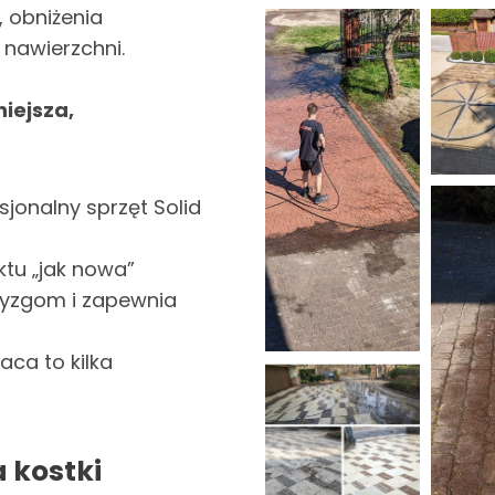
 obniżenia
 nawierzchni.
iejsza,
sjonalny sprzęt Solid
ktu „jak nowa”
bryzgom i zapewnia
aca to kilka
 kostki