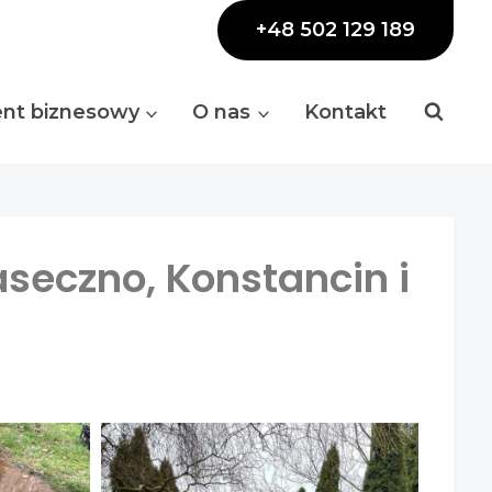
+48 502 129 189
ent biznesowy
O nas
Kontakt
aseczno, Konstancin i