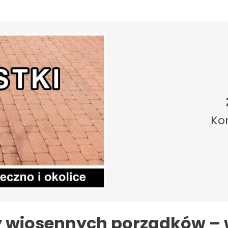
Ko
y wiosennych porządków – 