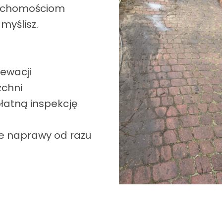
ruchomościom
 myślisz.
lewacji
zchni
łatną inspekcję
ne naprawy od razu