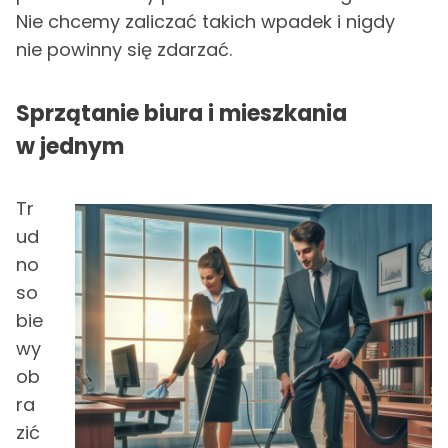
Nie chcemy zaliczać takich wpadek i nigdy
nie powinny się zdarzać.
Sprzątanie biura i mieszkania
w jednym
Tr
ud
no
so
bie
wy
ob
ra
zić